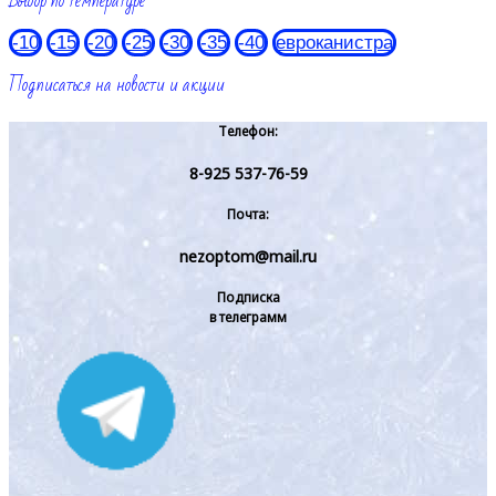
Выбор по температуре
-10
-15
-20
-25
-30
-35
-40
евроканистра
Подписаться на новости и акции
Телефон:
8-925 537-76-59
Почта:
nezoptom@mail.ru
Подписка
в телеграмм