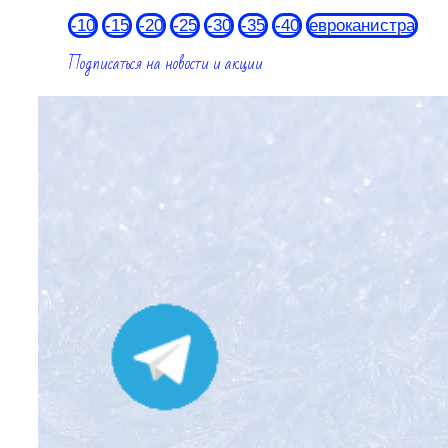
-10
-15
-20
-25
-30
-35
-40
евроканистра
Подписаться на новости и акции