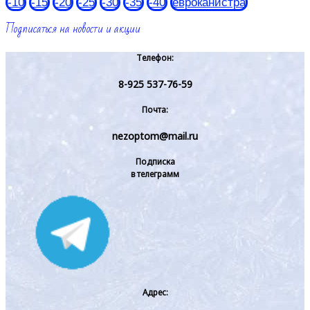
-10
-15
-20
-25
-30
-35
-40
евроканистра
Подписаться на новости и акции
Телефон:
8-925 537-76-59
Почта:
nezoptom@mail.ru
Подписка
в телеграмм
Адрес: