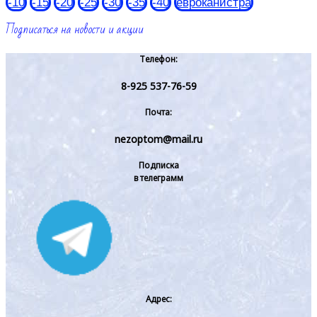
-10
-15
-20
-25
-30
-35
-40
евроканистра
Подписаться на новости и акции
Телефон:
8-925 537-76-59
Почта:
nezoptom@mail.ru
Подписка
в телеграмм
Адрес: