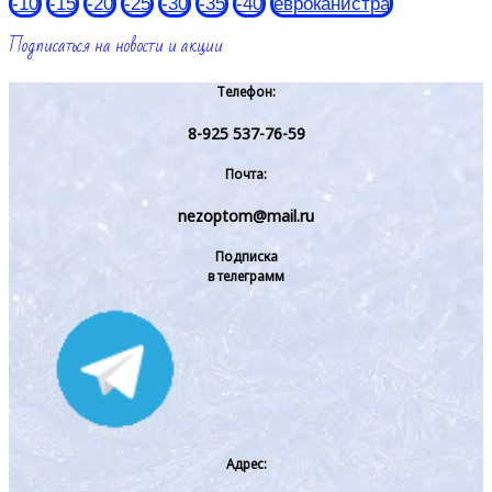
-10
-15
-20
-25
-30
-35
-40
евроканистра
Подписаться на новости и акции
Телефон:
8-925 537-76-59
Почта:
nezoptom@mail.ru
Подписка
в телеграмм
Адрес: