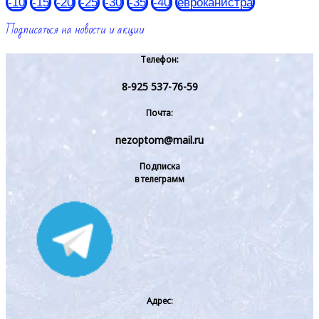
-10
-15
-20
-25
-30
-35
-40
евроканистра
Подписаться на новости и акции
Телефон:
8-925 537-76-59
Почта:
nezoptom@mail.ru
Подписка
в телеграмм
Адрес: