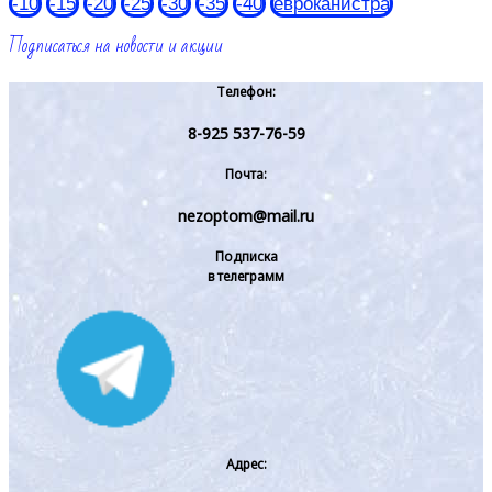
-10
-15
-20
-25
-30
-35
-40
евроканистра
Подписаться на новости и акции
Телефон:
8-925 537-76-59
Почта:
nezoptom@mail.ru
Подписка
в телеграмм
Адрес: