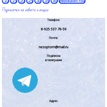
-10
-15
-20
-25
-30
-35
-40
евроканистра
Подписаться на новости и акции
Телефон:
8-925 537-76-59
Почта:
nezoptom@mail.ru
Подписка
в телеграмм
Адрес: