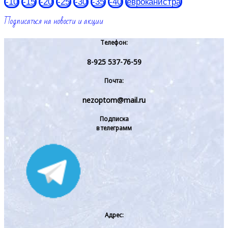
-10
-15
-20
-25
-30
-35
-40
евроканистра
Подписаться на новости и акции
Телефон:
8-925 537-76-59
Почта:
nezoptom@mail.ru
Подписка
в телеграмм
Адрес: