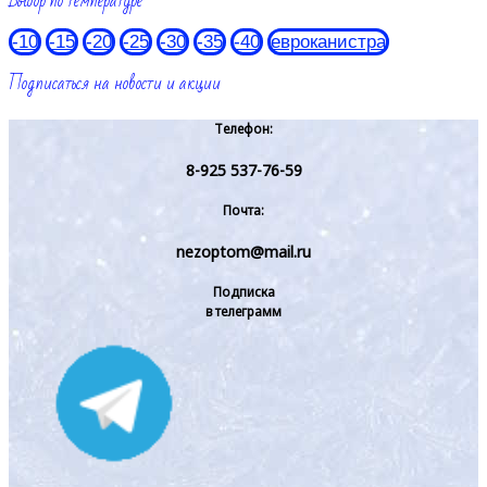
Выбор по температуре
-10
-15
-20
-25
-30
-35
-40
евроканистра
Подписаться на новости и акции
Телефон:
8-925 537-76-59
Почта:
nezoptom@mail.ru
Подписка
в телеграмм