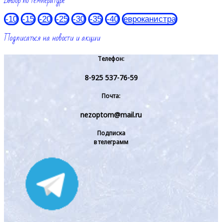
Выбор по температуре
-10
-15
-20
-25
-30
-35
-40
евроканистра
Подписаться на новости и акции
Телефон:
8-925 537-76-59
Почта:
nezoptom@mail.ru
Подписка
в телеграмм