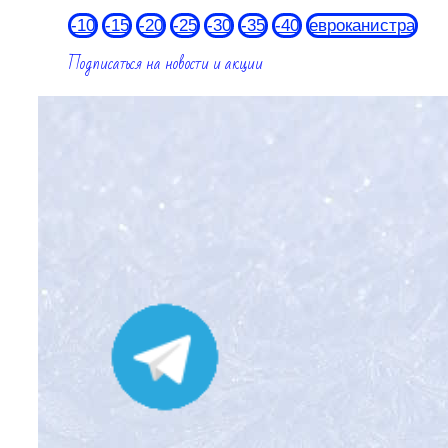
-10
-15
-20
-25
-30
-35
-40
евроканистра
Подписаться на новости и акции