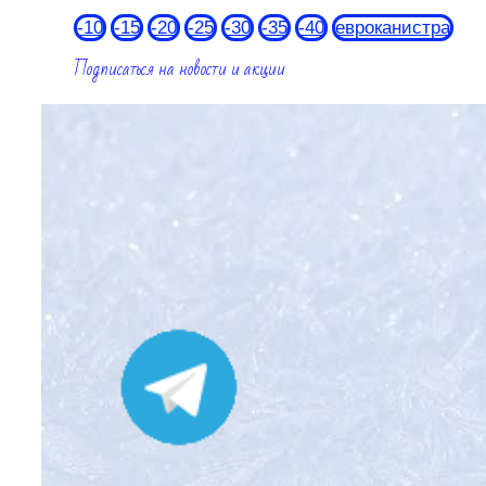
-10
-15
-20
-25
-30
-35
-40
евроканистра
Подписаться на новости и акции