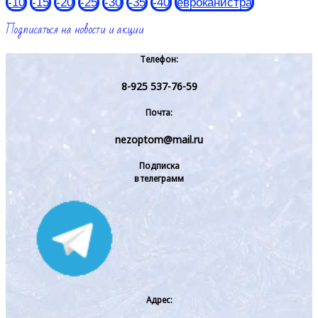
-10
-15
-20
-25
-30
-35
-40
евроканистра
Подписаться на новости и акции
Телефон:
8-925 537-76-59
Почта:
nezoptom@mail.ru
Подписка
в телеграмм
Адрес: