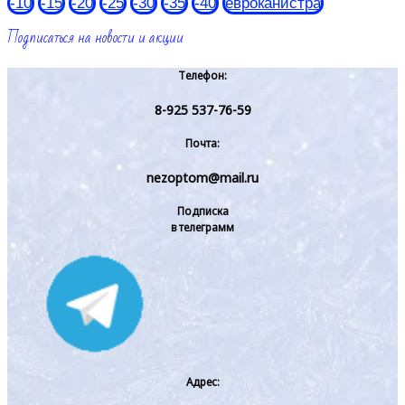
-10
-15
-20
-25
-30
-35
-40
евроканистра
Подписаться на новости и акции
Телефон:
8-925 537-76-59
Почта:
nezoptom@mail.ru
Подписка
в телеграмм
Адрес: