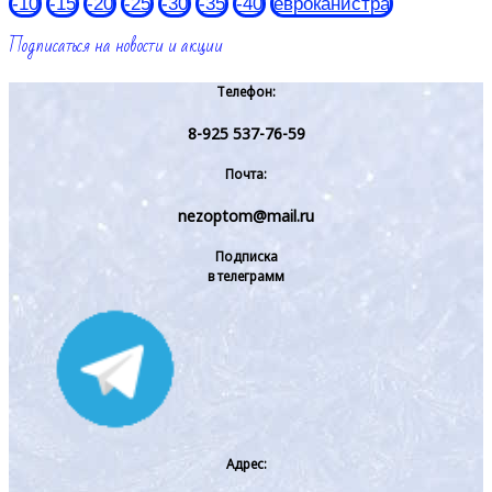
-10
-15
-20
-25
-30
-35
-40
евроканистра
Подписаться на новости и акции
Телефон:
8-925 537-76-59
Почта:
nezoptom@mail.ru
Подписка
в телеграмм
Адрес: