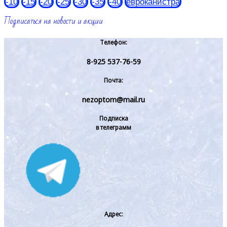
-10
-15
-20
-25
-30
-35
-40
евроканистра
Подписаться на новости и акции
Телефон:
8-925 537-76-59
Почта:
nezoptom@mail.ru
Подписка
в телеграмм
Адрес: