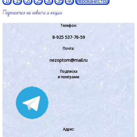
-10
-15
-20
-25
-30
-35
-40
евроканистра
Подписаться на новости и акции
Телефон:
8-925 537-76-59
Почта:
nezoptom@mail.ru
Подписка
в телеграмм
Адрес: