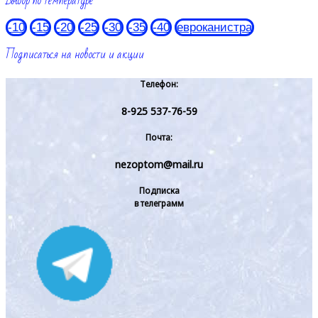
Выбор по температуре
-10
-15
-20
-25
-30
-35
-40
евроканистра
Подписаться на новости и акции
Телефон:
8-925 537-76-59
Почта:
nezoptom@mail.ru
Подписка
в телеграмм