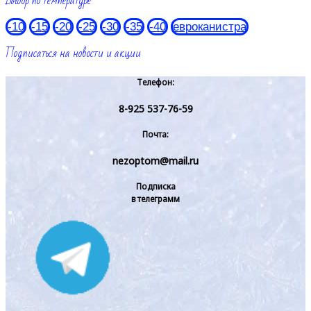
Выбор по температуре
-10
-15
-20
-25
-30
-35
-40
евроканистра
Подписаться на новости и акции
Телефон:
8-925 537-76-59
Почта:
nezoptom@mail.ru
Подписка
в телеграмм