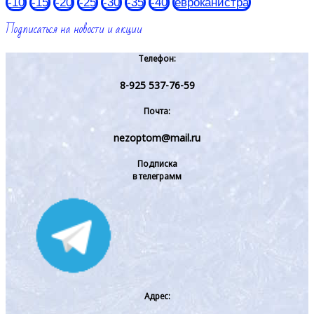
-10
-15
-20
-25
-30
-35
-40
евроканистра
Подписаться на новости и акции
Телефон:
8-925 537-76-59
Почта:
nezoptom@mail.ru
Подписка
в телеграмм
Адрес: