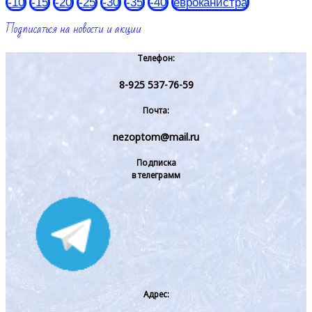
-10
-15
-20
-25
-30
-35
-40
евроканистра
Подписаться на новости и акции
Телефон:
8-925 537-76-59
Почта:
nezoptom@mail.ru
Подписка
в телеграмм
Адрес: