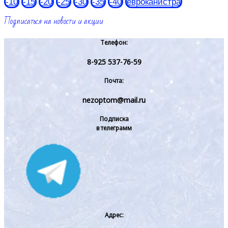
-10
-15
-20
-25
-30
-35
-40
евроканистра
Подписаться на новости и акции
Телефон:
8-925 537-76-59
Почта:
nezoptom@mail.ru
Подписка
в телеграмм
Адрес: