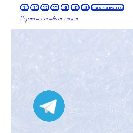
-10
-15
-20
-25
-30
-35
-40
евроканистра
Подписаться на новости и акции