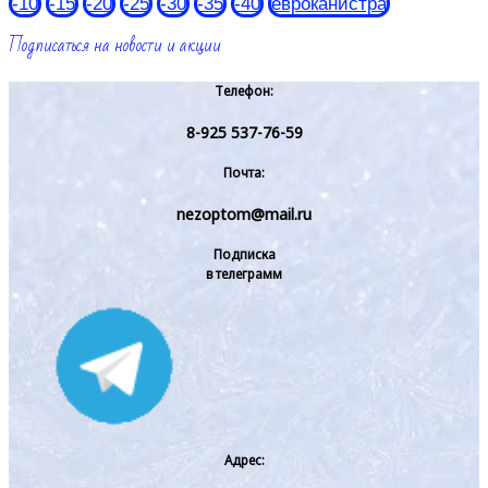
-10
-15
-20
-25
-30
-35
-40
евроканистра
Подписаться на новости и акции
Телефон:
8-925 537-76-59
Почта:
nezoptom@mail.ru
Подписка
в телеграмм
Адрес: