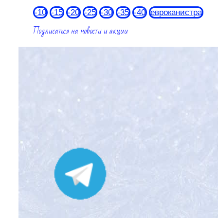
-10
-15
-20
-25
-30
-35
-40
евроканистра
Подписаться на новости и акции