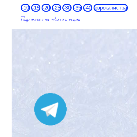
-10
-15
-20
-25
-30
-35
-40
евроканистра
Подписаться на новости и акции