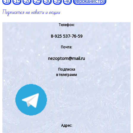
-10
-15
-20
-25
-30
-35
-40
евроканистра
Подписаться на новости и акции
Телефон:
8-925 537-76-59
Почта:
nezoptom@mail.ru
Подписка
в телеграмм
Адрес: