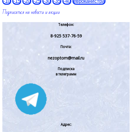
-10
-15
-20
-25
-30
-35
-40
евроканистра
Подписаться на новости и акции
Телефон:
8-925 537-76-59
Почта:
nezoptom@mail.ru
Подписка
в телеграмм
Адрес: