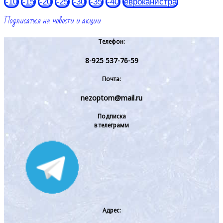
-10
-15
-20
-25
-30
-35
-40
евроканистра
Подписаться на новости и акции
Телефон:
8-925 537-76-59
Почта:
nezoptom@mail.ru
Подписка
в телеграмм
Адрес: