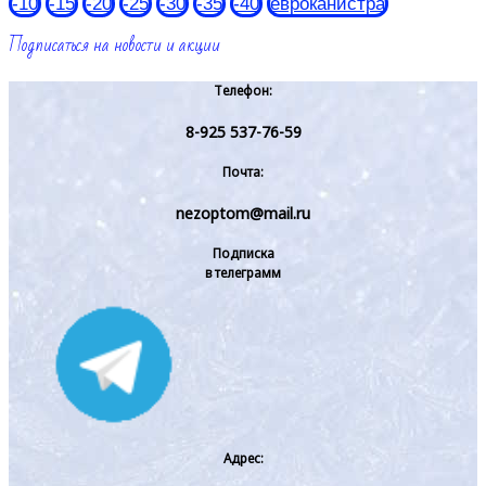
-10
-15
-20
-25
-30
-35
-40
евроканистра
Подписаться на новости и акции
Телефон:
8-925 537-76-59
Почта:
nezoptom@mail.ru
Подписка
в телеграмм
Адрес: