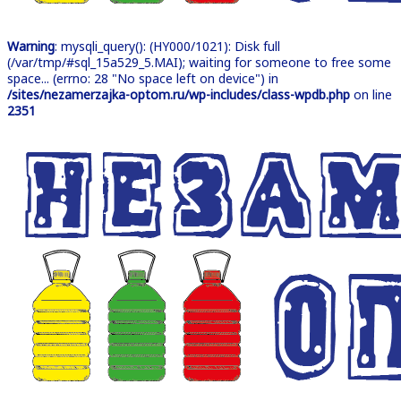
Warning
: mysqli_query(): (HY000/1021): Disk full
(/var/tmp/#sql_15a529_5.MAI); waiting for someone to free some
space... (errno: 28 "No space left on device") in
/sites/nezamerzajka-optom.ru/wp-includes/class-wpdb.php
on line
2351