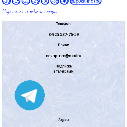
-10
-15
-20
-25
-30
-35
-40
евроканистра
Подписаться на новости и акции
Телефон:
8-925 537-76-59
Почта:
nezoptom@mail.ru
Подписка
в телеграмм
Адрес: