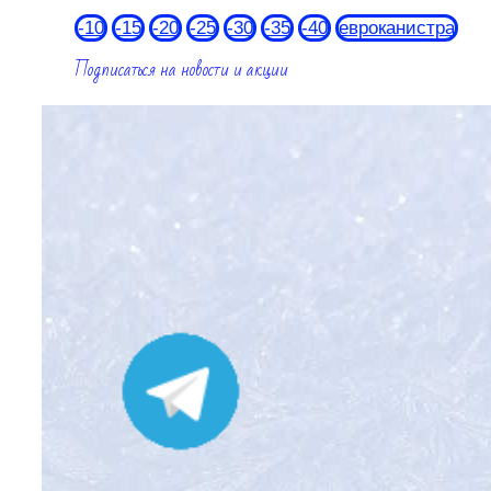
-10
-15
-20
-25
-30
-35
-40
евроканистра
Подписаться на новости и акции