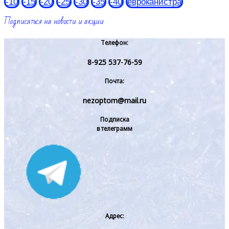
-10
-15
-20
-25
-30
-35
-40
евроканистра
Подписаться на новости и акции
Телефон:
8-925 537-76-59
Почта:
nezoptom@mail.ru
Подписка
в телеграмм
Адрес: