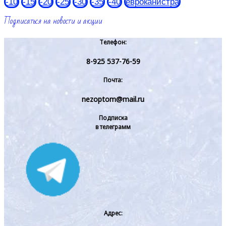
-10
-15
-20
-25
-30
-35
-40
евроканистра
Подписаться на новости и акции
Телефон:
8-925 537-76-59
Почта:
nezoptom@mail.ru
Подписка
в телеграмм
Адрес: