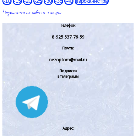
-10
-15
-20
-25
-30
-35
-40
евроканистра
Подписаться на новости и акции
Телефон:
8-925 537-76-59
Почта:
nezoptom@mail.ru
Подписка
в телеграмм
Адрес: