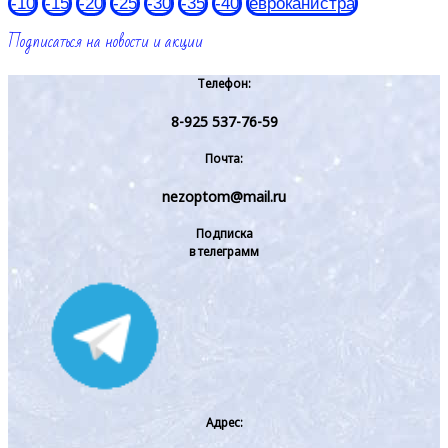
-10
-15
-20
-25
-30
-35
-40
евроканистра
Подписаться на новости и акции
Телефон:
8-925 537-76-59
Почта:
nezoptom@mail.ru
Подписка
в телеграмм
Адрес: